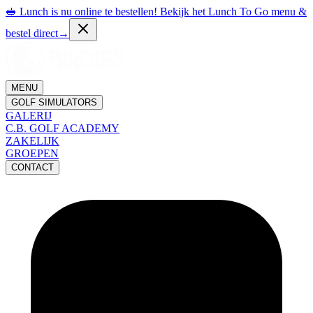
🥪 Lunch is nu online te bestellen! Bekijk het Lunch To Go menu &
bestel direct
→
MENU
GOLF SIMULATORS
GALERIJ
C.B. GOLF ACADEMY
ZAKELIJK
GROEPEN
CONTACT